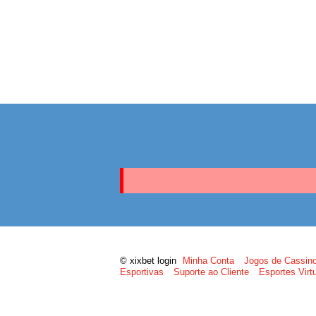
© xixbet login
Minha Conta
Jogos de Cassin
Esportivas
Suporte ao Cliente
Esportes Virt