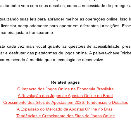
ias também vem com seus desafios, como a necessidade de proteger a
tualizando suas leis para abranger melhor as operações online. Isso i
licenciar adequadamente para operar em diferentes jurisdições. Ess
maneira justa e transparente.
stá cada vez mais vocal quanto às questões de acessibilidade, pre
r e desfrutar das plataformas de jogos online. A palavra-chave "xixbet
uar crescendo à medida que a tecnologia se desenvolve.
Related pages
O Impacto dos Jogos Online na Economia Brasileira
A Revolução dos Jogos de Apostas Online no Brasil
Crescimento dos Sites de Apostas em 2026: Tendências e Desafios
A Expansão do Mercado de Apostas Online no Brasil
Tendências e Crescimento dos Sites de Jogos Online