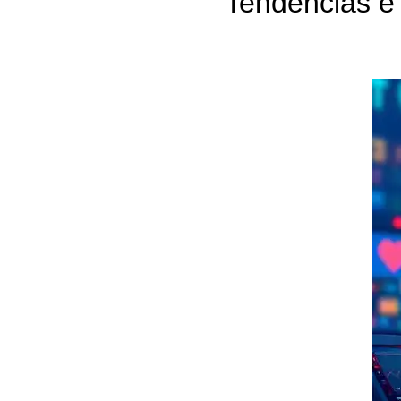
Tendências e