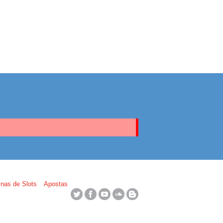
nas de Slots
Apostas