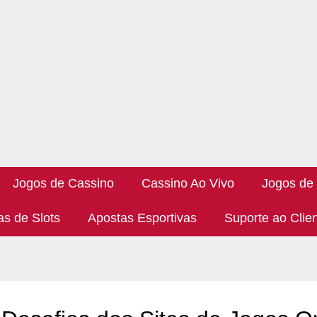
Jogos de Cassino
Cassino Ao Vivo
Jogos de 
s de Slots
Apostas Esportivas
Suporte ao Clie