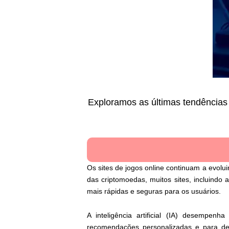
Exploramos as últimas tendências 
Os sites de jogos online continuam a evol
das criptomoedas, muitos sites, incluindo 
mais rápidas e seguras para os usuários.
A inteligência artificial (IA) desempen
recomendações personalizadas e para det