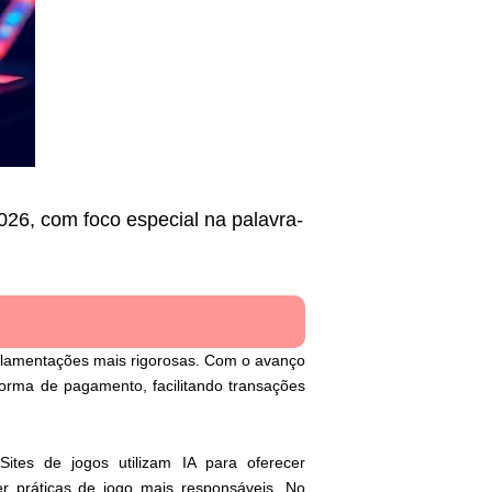
026, com foco especial na palavra-
gulamentações mais rigorosas. Com o avanço
 forma de pagamento, facilitando transações
Sites de jogos utilizam IA para oferecer
r práticas de jogo mais responsáveis. No