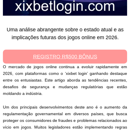
Uma análise abrangente sobre o estado atual e as
implicações futuras dos jogos online em 2026.
REGISTRO R$500 BÔNUS
O mercado de jogos online continua a evoluir rapidamente em
2026, com plataformas como o ‘xixbet login’ ganhando destaque
entre os entusiastas. Este artigo aborda as tendências recentes,
desafios de segurança e mudanças regulatórias que estão
moldando a indústria.
Um dos principais desenvolvimentos deste ano é o aumento da
regulamentação governamental em diversos países, que busca
proteger os consumidores de fraudes e problemas relacionados ao
vício em jogos. Muitos legisladores estão implementando regras